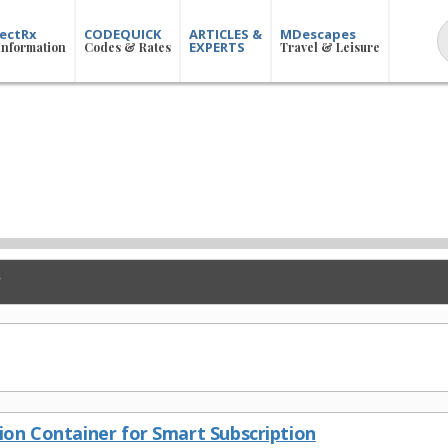
ectRx
CODEQUICK
ARTICLES &
MDescapes
EXPERTS
Information
Codes & Rates
Travel & Leisure
tion Container for Smart Subscription