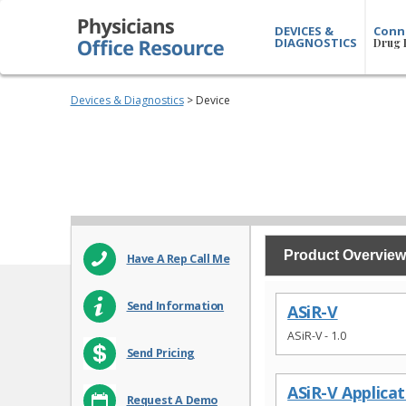
DEVICES &
Conn
DIAGNOSTICS
Drug 
Devices & Diagnostics
> Device
Product Overview
Have A Rep Call Me
Send Information
ASiR-V
ASiR-V - 1.0
Send Pricing
ASiR-V Applica
Request A Demo