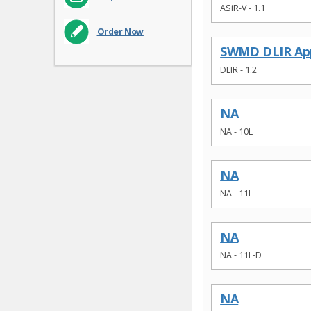
ASiR-V - 1.1
Order Now
SWMD DLIR Appl
DLIR - 1.2
NA
NA - 10L
NA
NA - 11L
NA
NA - 11L-D
NA